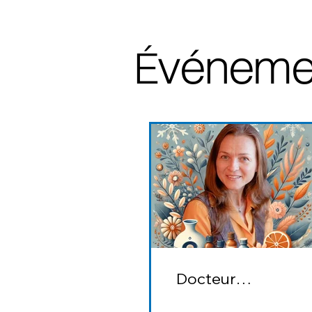
véneme
É
Docteur
Aromathérapie :