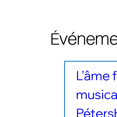
vénemen
É
L’âme f
musicau
Péters