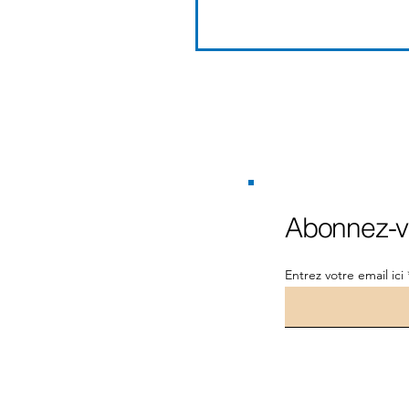
Prévention Des
Maladies Hivernale
Automnales
Abonnez-vo
Entrez votre email ici