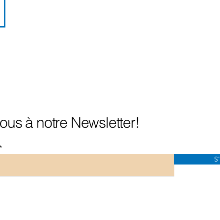
s Et
us à notre Newsletter!
S